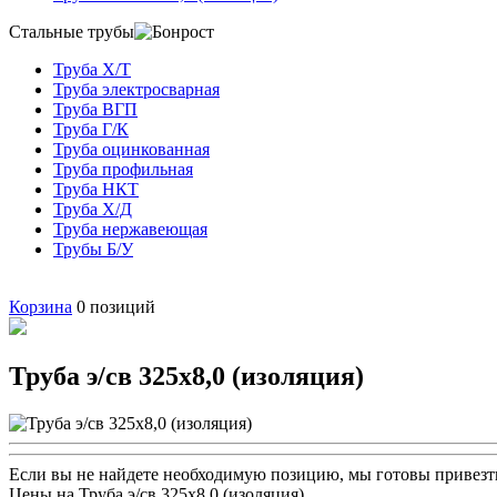
Стальные трубы
Труба Х/Т
Труба электросварная
Труба ВГП
Труба Г/К
Труба оцинкованная
Труба профильная
Труба НКТ
Труба Х/Д
Труба нержавеющая
Трубы Б/У
Корзина
0
позиций
Труба э/св 325х8,0 (изоляция)
Если вы не найдете необходимую позицию, мы готовы привезти
Цены на Труба э/св 325х8,0 (изоляция)