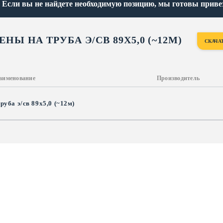
Если вы не найдете необходимую позицию, мы готовы привезт
ЕНЫ НА ТРУБА Э/СВ 89Х5,0 (~12М)
СКАЧА
аименование
Производитель
руба э/св 89х5,0 (~12м)