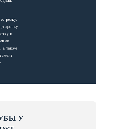
водная,
её резку.
ортировку
возку и
ения.
, а также
тамент
у
УБЫ У
OST