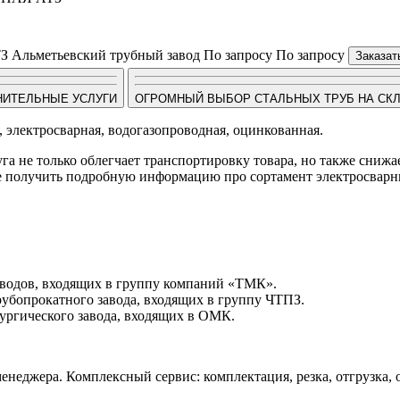
ТЗ
Альметьевский трубный завод
По запросу
По запросу
Заказат
НИТЕЛЬНЫЕ УСЛУГИ
ОГРОМНЫЙ ВЫБОР СТАЛЬНЫХ ТРУБ НА СК
, электросварная, водогазопроводная, оцинкованная.
луга не только облегчает транспортировку товара, но также сниж
кже получить подробную информацию про сортамент электросвар
заводов, входящих в группу компаний «ТМК».
рубопрокатного завода, входящих в группу ЧТПЗ.
ургического завода, входящих в ОМК.
неджера. Комплексный сервис: комплектация, резка, отгрузка, о